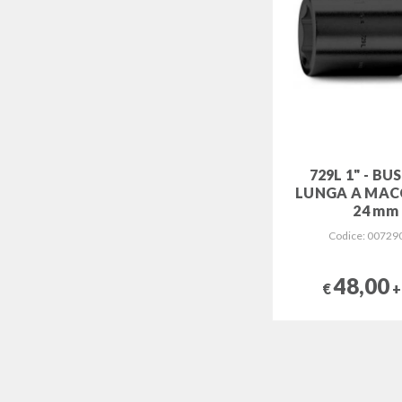
729L 1" - B
LUNGA A MAC
24 mm
Codice: 00729
48,00
€
+