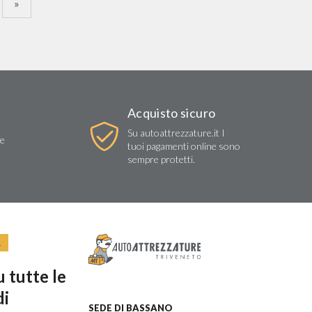
»
Acquisto sicuro
Su autoattrezzature.it I
re
tuoi pagamenti online sono
sempre protetti.
R
 tutte le
di
SEDE DI BASSANO