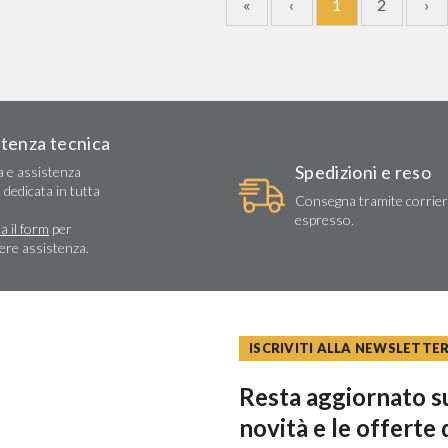
«
‹
1
2
›
stenza tecnica
Spedizioni e reso
a e assistenza
 dedicata in tutta
Consegna tramite corrie
espresso.
a il form
per
dere assistenza.
ISCRIVITI ALLA NEWSLETTE
Resta aggiornato su
novità e le offerte 