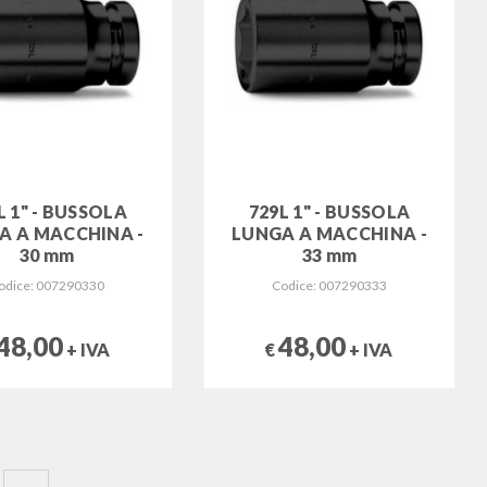
L 1" - BUSSOLA
729L 1" - BUSSOLA
A A MACCHINA -
LUNGA A MACCHINA -
30 mm
33 mm
odice: 007290330
Codice: 007290333
48,00
48,00
+ IVA
€
+ IVA