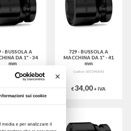
9 - BUSSOLA A
729 - BUSSOLA A
HINA DA 1" - 34
MACCHINA DA 1" - 41
mm
mm
odice: 007290034
Codice: 007290041
28,00
34,00
+ IVA
€
+ IVA
Informazioni sui cookie
l media e per analizzare il