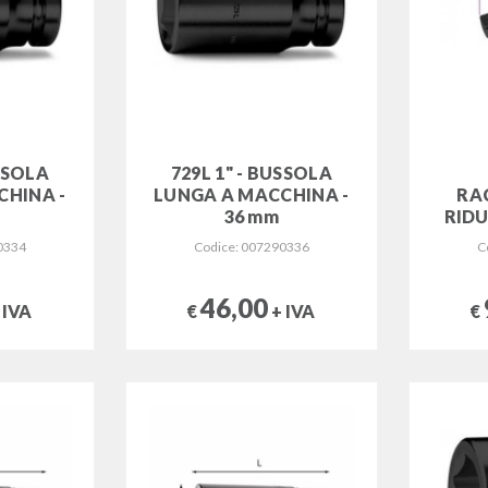
USSOLA
729L 1" - BUSSOLA
CHINA -
LUNGA A MACCHINA -
RA
36 mm
RIDU
0334
Codice: 007290336
C
46,00
 IVA
€
+ IVA
€