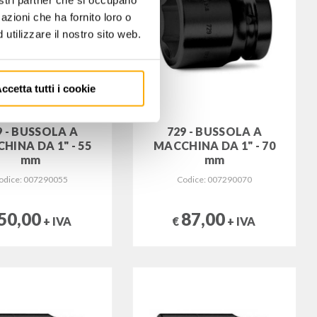
nostri partner che si occupano
azioni che ha fornito loro o
utilizzare il nostro sito web.
ccetta tutti i cookie
9 - BUSSOLA A
729 - BUSSOLA A
HINA DA 1" - 55
MACCHINA DA 1" - 70
mm
mm
odice: 007290055
Codice: 007290070
50,00
87,00
+ IVA
€
+ IVA