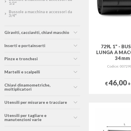
1/2"
bussole a macchina e accessori da
3/4"
giraviti, cacciaviti, chiavi maschio
inserti e portainserti
729L 1" - B
LUNGA A MAC
34 mm
pinze e tronchesi
Codice: 00729
martelli e scalpelli
46,00
€
+
chiavi dinamometriche,
moltiplicatori
utensili per misurare e tracciare
utensili per tagliare e
manutenzioni varie