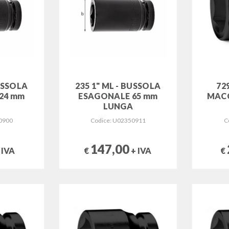
BUSSOLA
235 1" ML - BUSSOLA
72
24 mm
ESAGONALE 65 mm
MACC
A
LUNGA
0900
Codice: U02350911
C
147,00
 IVA
€
+ IVA
€