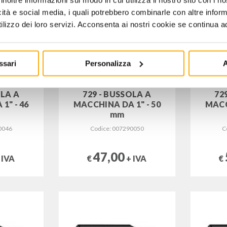
inoltre informazioni sul modo in cui utilizza il nostro sito con i 
icità e social media, i quali potrebbero combinarle con altre inform
lizzo dei loro servizi. Acconsenta ai nostri cookie se continua ad 
ssari
Personalizza
A
OLA A
729 - BUSSOLA A
72
1" - 46
MACCHINA DA 1" - 50
MACC
mm
0046
Codice: 007290050
C
47,00
 IVA
€
+ IVA
€