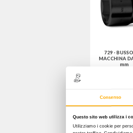
729 - BUSS
MACCHINA DA 
mm
Codice: 00729
28,00
€
+
Consenso
Questo sito web utilizza i c
Utilizziamo i cookie per perso