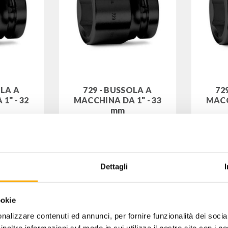
OLA A
729 - BUSSOLA A
72
1" - 32
MACCHINA DA 1" - 33
MACC
mm
0032
Codice: 007290033
C
28,00
 IVA
€
+ IVA
€
Dettagli
ookie
nalizzare contenuti ed annunci, per fornire funzionalità dei socia