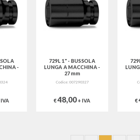
USSOLA
729L 1" - BUSSOLA
729
CHINA -
LUNGA A MACCHINA -
LUNG
27 mm
0324
Codice: 007290327
C
48,00
 IVA
€
+ IVA
€