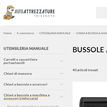
Home
E-commerce
UTENSILERIA MANUALE
BUSSOLE 
UTENSILERIA MANUALE
carrelli e cassettiere
portautensili
40 articoli trovati
chiavi di manovra
chiavi a bussola e accessori
chiavi a bussola a macchina e
accessori (rinforzate)
bussole a macchina e accessori da