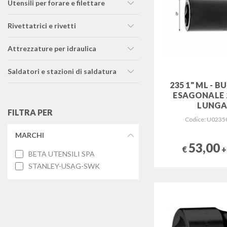
utensili per forare e filettare
rivettatrici e rivetti
attrezzature per idraulica
saldatori e stazioni di saldatura
235 1" ML - 
ESAGONALE 
LUNG
FILTRA PER
Codice: U0235
MARCHI
53,00
€
+
BETA UTENSILI SPA
STANLEY-USAG-SWK