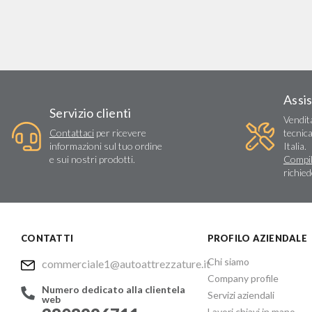
Assi
Servizio clienti
Vendit
Contattaci
per ricevere
tecnica
informazioni sul tuo ordine
Italia.
e sui nostri prodotti.
Compil
richie
CONTATTI
PROFILO AZIENDALE
Chi siamo
commerciale1@autoattrezzature.it
Company profile
Numero dedicato alla clientela
Servizi aziendali
web
Lavori chiavi in mano