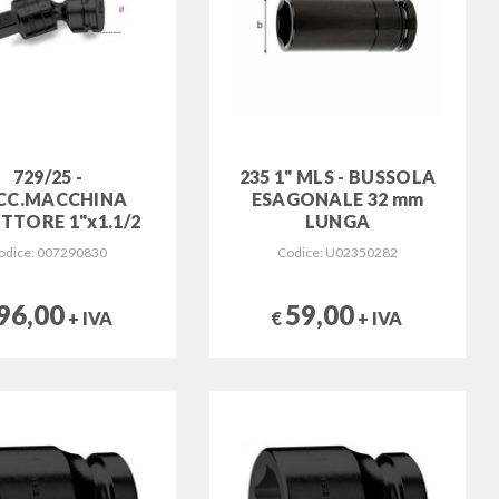
729/25 -
235 1" MLS - BUSSOLA
CC.MACCHINA
ESAGONALE 32 mm
TTORE 1"x1.1/2
LUNGA
odice: 007290830
Codice: U02350282
96,00
59,00
+ IVA
€
+ IVA