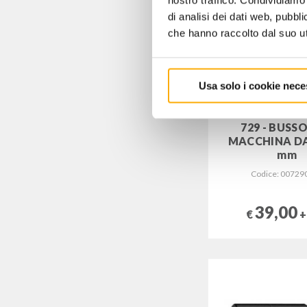
nostro traffico. Condividiamo 
di analisi dei dati web, pubbl
che hanno raccolto dal suo uti
Usa solo i cookie nece
729 - BUSS
MACCHINA DA 
mm
Codice: 00729
39,00
€
+