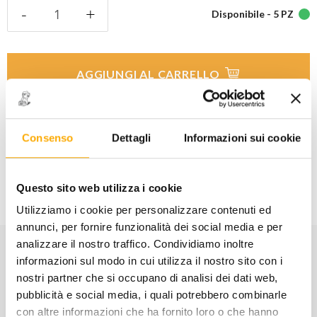
Disponibile -
5 PZ
AGGIUNGI AL CARRELLO
Aggiungi alla lista dei
Condividi
desideri
Consenso
Dettagli
Informazioni sui cookie
Informazioni utili
Questo sito web utilizza i cookie
Utilizziamo i cookie per personalizzare contenuti ed
annunci, per fornire funzionalità dei social media e per
analizzare il nostro traffico. Condividiamo inoltre
informazioni sul modo in cui utilizza il nostro sito con i
CARATTERISTICHE
nostri partner che si occupano di analisi dei dati web,
pubblicità e social media, i quali potrebbero combinarle
Codice:
004250010
con altre informazioni che ha fornito loro o che hanno