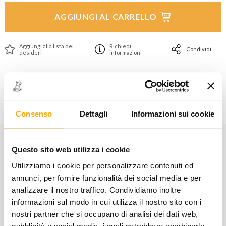
AGGIUNGI AL CARRELLO
Aggiungi alla lista dei
Richiedi
Condividi
desideri
informazioni
Informazioni utili
Consenso
Dettagli
Informazioni sui cookie
Questo sito web utilizza i cookie
CARATTERISTICHE
Utilizziamo i cookie per personalizzare contenuti ed
annunci, per fornire funzionalità dei social media e per
Codice:
015300300
analizzare il nostro traffico. Condividiamo inoltre
informazioni sul modo in cui utilizza il nostro sito con i
e cuscinetti ruote a 3, 4 , 5 fori.
nostri partner che si occupano di analisi dei dati web,