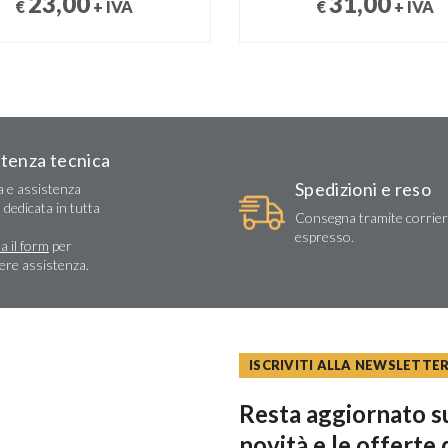
23,00
31,00
€
+ IVA
€
+ IVA
stenza tecnica
Spedizioni e reso
a e assistenza
 dedicata in tutta
Consegna tramite corrie
espresso.
a il form
per
dere assistenza.
ISCRIVITI ALLA NEWSLETTE
Resta aggiornato su
novità e le offerte 