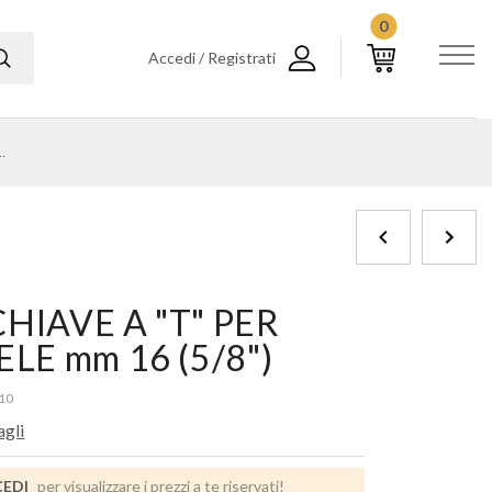
0
Accedi / Registrati
PER CANDELE mm 16 (5/8")
CHIAVE A "T" PER
LE mm 16 (5/8")
10
agli
EDI
per visualizzare i prezzi a te riservati!