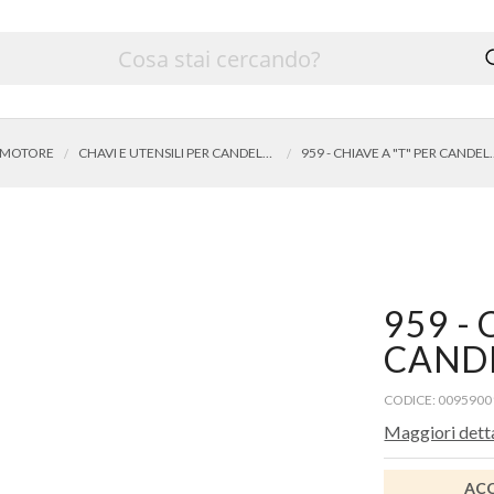
MOTORE
CHAVI E UTENSILI PER CANDELE E CANDELETTE
959 - CHIAVE A "T" 
959 - 
CANDE
CODICE: 0095900
Maggiori dett
ACC