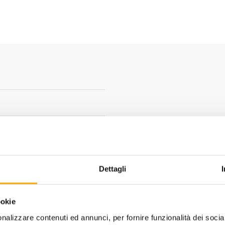
483 mm
Dettagli
ookie
POTREBBERO PIACERTI ANCHE
nalizzare contenuti ed annunci, per fornire funzionalità dei socia