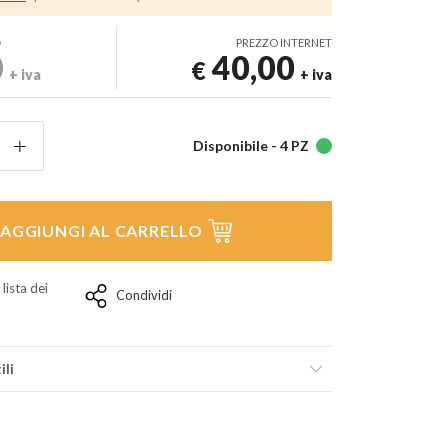
D
PREZZO INTERNET
0
40,00
€
+ iva
+ iva
Disponibile -
4 PZ
AGGIUNGI AL CARRELLO
 lista dei
Condividi
ili