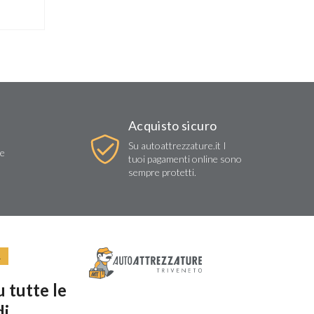
Acquisto sicuro
Su autoattrezzature.it I
re
tuoi pagamenti online sono
sempre protetti.
R
 tutte le
di