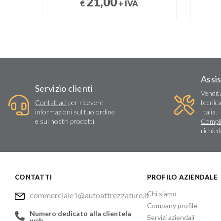
21,00
€
+ IVA
Assi
Servizio clienti
Vendit
Contattaci
per ricevere
tecnica
informazioni sul tuo ordine
Italia.
e sui nostri prodotti.
Compil
richie
CONTATTI
PROFILO AZIENDALE
Chi siamo
commerciale1@autoattrezzature.it
Company profile
Numero dedicato alla clientela
Servizi aziendali
web