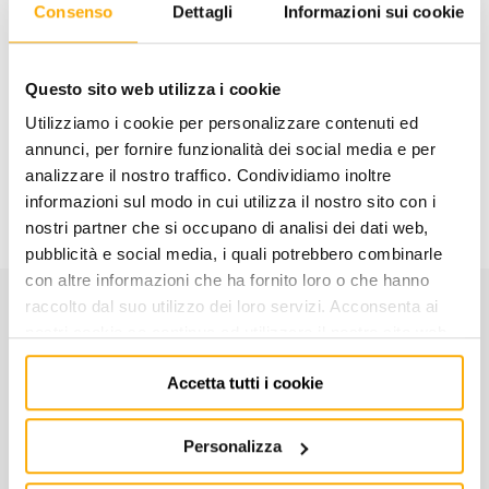
Consenso
Dettagli
Informazioni sui cookie
AGGIUNGI AL CARRELLO
Questo sito web utilizza i cookie
Aggiungi alla lista dei
Condividi
desideri
Utilizziamo i cookie per personalizzare contenuti ed
annunci, per fornire funzionalità dei social media e per
analizzare il nostro traffico. Condividiamo inoltre
Informazioni utili
informazioni sul modo in cui utilizza il nostro sito con i
nostri partner che si occupano di analisi dei dati web,
pubblicità e social media, i quali potrebbero combinarle
con altre informazioni che ha fornito loro o che hanno
raccolto dal suo utilizzo dei loro servizi. Acconsenta ai
CARATTERISTICHE
nostri cookie se continua ad utilizzare il nostro sito web.
Accetta tutti i cookie
Codice:
004400006
Personalizza
IN ACCIAIO AL CROMO - D=25,4 mm