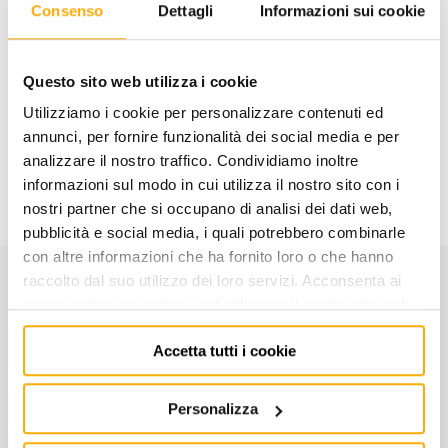
Consenso
Dettagli
Informazioni sui cookie
AGGIUNGI AL CARRELLO
Questo sito web utilizza i cookie
Aggiungi alla lista dei
Condividi
desideri
Utilizziamo i cookie per personalizzare contenuti ed
annunci, per fornire funzionalità dei social media e per
analizzare il nostro traffico. Condividiamo inoltre
Informazioni utili
informazioni sul modo in cui utilizza il nostro sito con i
nostri partner che si occupano di analisi dei dati web,
pubblicità e social media, i quali potrebbero combinarle
con altre informazioni che ha fornito loro o che hanno
raccolto dal suo utilizzo dei loro servizi. Acconsenta ai
CARATTERISTICHE
nostri cookie se continua ad utilizzare il nostro sito web.
Accetta tutti i cookie
Codice:
004150152
Personalizza
ELICOIDALE CILINDRICA RETTIFICATA