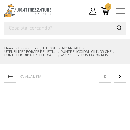
0
Home
E-commerce
UTENSILERIA MANUALE
UTENSILI PER FORARE E FILETTARE
PUNTE ELICOIDALI CILINDRICHE
PUNTE ELICOIDALI RETTIFICATE IN ACCIAIO HSS-Co 8%
415-11 mm - PUNTA CORTA IN ACCIAIO HSS-CO 8%
VAI ALLA LISTA