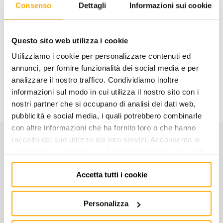
Consenso
Dettagli
Informazioni sui cookie
AGGIUNGI AL CARRELLO
Questo sito web utilizza i cookie
Aggiungi alla lista dei
Condividi
desideri
Utilizziamo i cookie per personalizzare contenuti ed
annunci, per fornire funzionalità dei social media e per
analizzare il nostro traffico. Condividiamo inoltre
Informazioni utili
informazioni sul modo in cui utilizza il nostro sito con i
nostri partner che si occupano di analisi dei dati web,
pubblicità e social media, i quali potrebbero combinarle
con altre informazioni che ha fornito loro o che hanno
raccolto dal suo utilizzo dei loro servizi. Acconsenta ai
CARATTERISTICHE
nostri cookie se continua ad utilizzare il nostro sito web.
Accetta tutti i cookie
Codice:
004120206
Personalizza
IN ACCIAIO HSS - RETTIFICATA BRUNITA