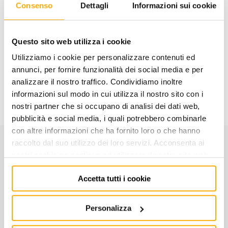
Consenso
Dettagli
Informazioni sui cookie
AGGIUNGI AL CARRELLO
Questo sito web utilizza i cookie
Aggiungi alla lista dei
Condividi
desideri
Utilizziamo i cookie per personalizzare contenuti ed
annunci, per fornire funzionalità dei social media e per
analizzare il nostro traffico. Condividiamo inoltre
Informazioni utili
informazioni sul modo in cui utilizza il nostro sito con i
nostri partner che si occupano di analisi dei dati web,
pubblicità e social media, i quali potrebbero combinarle
con altre informazioni che ha fornito loro o che hanno
raccolto dal suo utilizzo dei loro servizi. Acconsenta ai
CARATTERISTICHE
nostri cookie se continua ad utilizzare il nostro sito web.
Accetta tutti i cookie
Codice:
004100103
Personalizza
SERIE CORTA - ISO 235 DIN 338