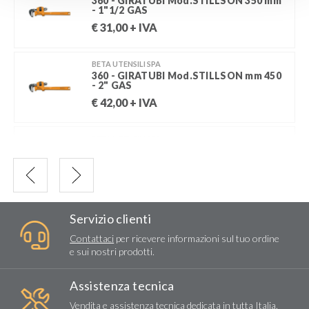
360 - GIRATUBI Mod.STILLSON 350 mm
- 1"1/2 GAS
€
31,00
+ IVA
BETA UTENSILI SPA
360 - GIRATUBI Mod.STILLSON mm 450
- 2" GAS
€
42,00
+ IVA
BETA UTENSILI SPA
363/350 mm (2") - GIRATUBI
Mod.AMERICANO
€
42,00
+ IVA
Servizio clienti
Contattaci
per ricevere informazioni sul tuo ordine
e sui nostri prodotti.
Assistenza tecnica
Vendita e assistenza tecnica dedicata in tutta Italia.