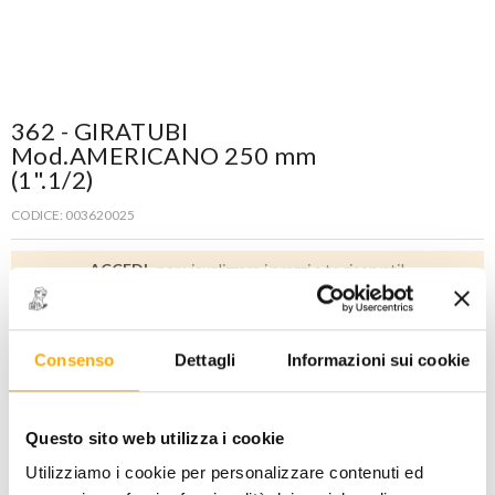
362 - GIRATUBI
Mod.AMERICANO 250 mm
(1".1/2)
CODICE: 003620025
ACCEDI
per visualizzare i prezzi a te riservati!
PREZZO STANDARD
PREZZO INTERNET
43,50
27,00
€
€
+ iva
+ iva
Consenso
Dettagli
Informazioni sui cookie
Disponibile -
4 PZ
Questo sito web utilizza i cookie
Utilizziamo i cookie per personalizzare contenuti ed