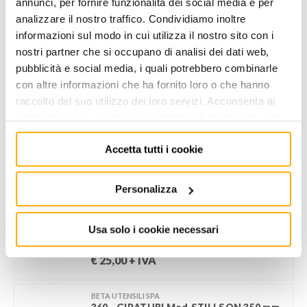
annunci, per fornire funzionalità dei social media e per
AGGIUNGI AL CARRELLO
analizzare il nostro traffico. Condividiamo inoltre
informazioni sul modo in cui utilizza il nostro sito con i
nostri partner che si occupano di analisi dei dati web,
Aggiungi alla lista dei
Condividi
desideri
pubblicità e social media, i quali potrebbero combinarle
con altre informazioni che ha fornito loro o che hanno
raccolto dal suo utilizzo dei loro servizi. Acconsenta ai
Informazioni utili
nostri cookie se continua ad utilizzare il nostro sito web.
Accetta tutti i cookie
POTREBBERO PIACERTI ANCHE
Personalizza
BETA UTENSILI SPA
Usa solo i cookie necessari
360 - GIRATUBI Mod.STILLSON mm 250
- 1" GAS
€
25,00
+ IVA
BETA UTENSILI SPA