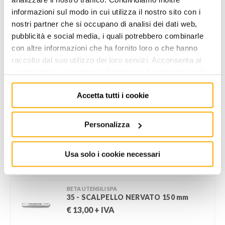
informazioni sul modo in cui utilizza il nostro sito con i
Aggiungi alla lista dei
Condividi
desideri
nostri partner che si occupano di analisi dei dati web,
pubblicità e social media, i quali potrebbero combinarle
con altre informazioni che ha fornito loro o che hanno
Informazioni utili
raccolto dal suo utilizzo dei loro servizi. Acconsenta ai
nostri cookie se continua ad utilizzare il nostro sito web.
Accetta tutti i cookie
POTREBBERO PIACERTI ANCHE
Personalizza
BETA UTENSILI SPA
34 - SCALPELLO PIATTO L=150 mm
Usa solo i cookie necessari
€
10,00
+ IVA
BETA UTENSILI SPA
35 - SCALPELLO NERVATO 150 mm
€
13,00
+ IVA