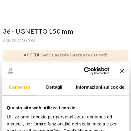
36 - UGNETTO 150 mm
CODICE: 000360002
ACCEDI
per visualizzare i prezzi a te riservati!
PREZZO STANDARD
PREZZO INTERNET
14,40
9,50
€
€
+ iva
+ iva
Consenso
Dettagli
Informazioni sui cookie
Disponibile -
1 PZ
Questo sito web utilizza i cookie
Utilizziamo i cookie per personalizzare contenuti ed
AGGIUNGI AL CARRELLO
annunci, per fornire funzionalità dei social media e per
analizzare il nostro traffico. Condividiamo inoltre