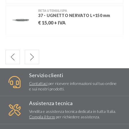
BETA UTENSILI SPA
37 - UGNETTO NERVATO L=150 mm
€
15,00
+ IVA
BETA UTENSILI SPA
38/SP6 - ASSORTIMENTO SCALPELLI 6
Pz
€
54,00
+ IVA
Servizio clienti
Contattaci
per ricevere informazioni sul tuo ordine
e sui nostri prodotti.
Assistenza tecnica
Vendita e assistenza tecnica dedicata in tutta Italia.
Compila il form
per richiedere assistenza.