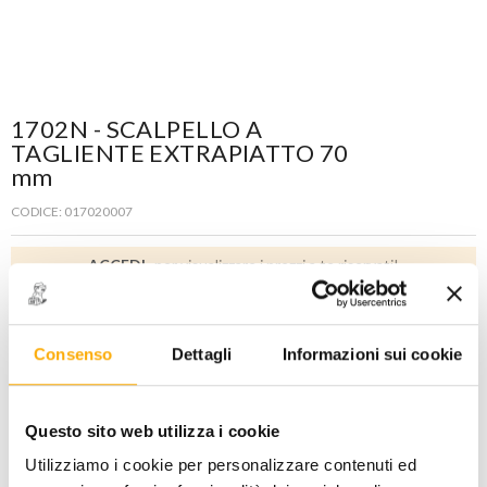
1702N - SCALPELLO A
TAGLIENTE EXTRAPIATTO 70
mm
CODICE: 017020007
ACCEDI
per visualizzare i prezzi a te riservati!
PREZZO STANDARD
PREZZO INTERNET
26,50
17,00
€
€
+ iva
+ iva
Consenso
Dettagli
Informazioni sui cookie
Disponibile -
7 PZ
Questo sito web utilizza i cookie
Utilizziamo i cookie per personalizzare contenuti ed