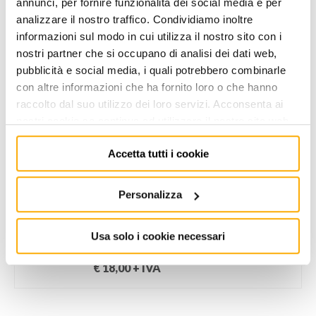
annunci, per fornire funzionalità dei social media e per
AGGIUNGI AL CARRELLO
analizzare il nostro traffico. Condividiamo inoltre
informazioni sul modo in cui utilizza il nostro sito con i
nostri partner che si occupano di analisi dei dati web,
Aggiungi alla lista dei
Condividi
desideri
pubblicità e social media, i quali potrebbero combinarle
con altre informazioni che ha fornito loro o che hanno
raccolto dal suo utilizzo dei loro servizi. Acconsenta ai
Informazioni utili
nostri cookie se continua ad utilizzare il nostro sito web.
Accetta tutti i cookie
POTREBBERO PIACERTI ANCHE
Personalizza
BETA UTENSILI SPA
Usa solo i cookie necessari
1700N/PM - PUNTA PER EDILIZIA L=300
mm C/PARAMANO
€
18,00
+ IVA