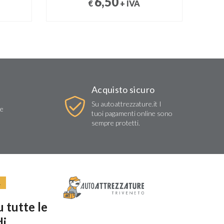
6,50
€
+ IVA
Acquisto sicuro
Su autoattrezzature.it I
re
tuoi pagamenti online sono
sempre protetti.
R
 tutte le
di