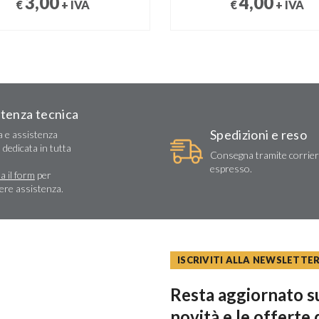
3,00
4,00
€
+ IVA
€
+ IVA
stenza tecnica
Spedizioni e reso
a e assistenza
 dedicata in tutta
Consegna tramite corrie
espresso.
a il form
per
dere assistenza.
ISCRIVITI ALLA NEWSLETTE
Resta aggiornato su
novità e le offerte 