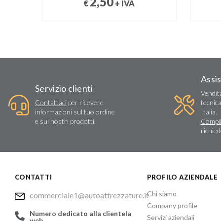
2,50
€
+ IVA
Assi
Servizio clienti
Vendit
Contattaci
per ricevere
tecnica
informazioni sul tuo ordine
Italia.
e sui nostri prodotti.
Compil
richie
CONTATTI
PROFILO AZIENDALE
Chi siamo
commerciale1@autoattrezzature.it
Company profile
Numero dedicato alla clientela
Servizi aziendali
web