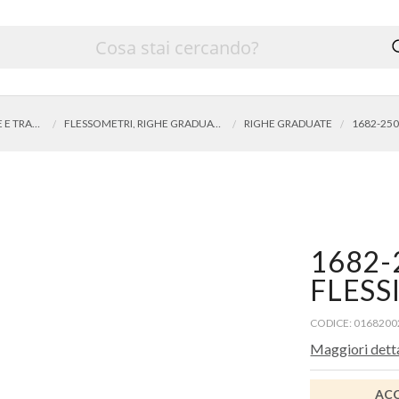
UTENSILI PER MISURARE E TRACCIARE
FLESSOMETRI, RIGHE GRADUATE, ROTELLE METRICHE
RIGHE GRADUATE
1682-
FLESS
CODICE: 0168200
Maggiori dett
ACC