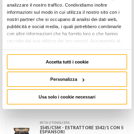
AGGIUNGI AL CARRELLO
analizzare il nostro traffico. Condividiamo inoltre
informazioni sul modo in cui utilizza il nostro sito con i
Aggiungi alla lista dei
nostri partner che si occupano di analisi dei dati web,
Condividi
desideri
pubblicità e social media, i quali potrebbero combinarle
con altre informazioni che ha fornito loro o che hanno
raccolto dal suo utilizzo dei loro servizi. Acconsenta ai
Informazioni utili
nostri cookie se continua ad utilizzare il nostro sito web.
Accetta tutti i cookie
POTREBBERO PIACERTI ANCHE
Personalizza
BETA UTENSILI SPA
1540 - ESTRATTORE A PERCUSSIONE
Usa solo i cookie necessari
€
64,00
+ IVA
BETA UTENSILI SPA
1545/C5M - ESTRATTORE 1542/1 CON 5
ESPANSORI