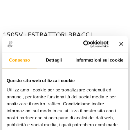
1505V - ESTRATTORI BRACCI
TERGICRISTALLO
CODICE: 015050001
Maggiori dettagli
Consenso
Dettagli
Informazioni sui cookie
ACCEDI
per visualizzare i prezzi a te riservati!
Questo sito web utilizza i cookie
PREZZO STANDARD
PREZZO INTERNET
Utilizziamo i cookie per personalizzare contenuti ed
50,00
31,00
€
€
+ iva
+ iva
annunci, per fornire funzionalità dei social media e per
analizzare il nostro traffico. Condividiamo inoltre
informazioni sul modo in cui utilizza il nostro sito con i
Disponibile -
1 PZ
nostri partner che si occupano di analisi dei dati web,
pubblicità e social media, i quali potrebbero combinarle