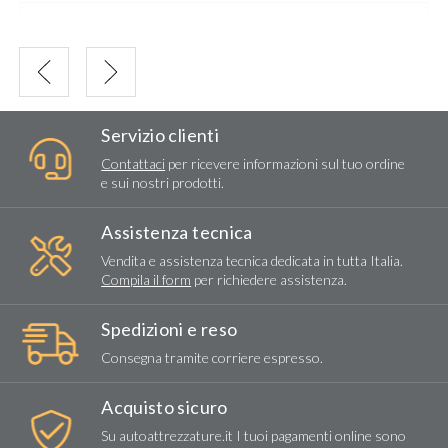
BETA UTENSILI SPA
1257TX/S8 - SERIE DI 8 MICROGIRAVITE
€
50,00
+ IVA
Servizio clienti
Contattaci
per ricevere informazioni sul tuo ordine
e sui nostri prodotti.
Assistenza tecnica
Vendita e assistenza tecnica dedicata in tutta Italia.
Compila il form
per richiedere assistenza.
Spedizioni e reso
Consegna tramite corriere espresso.
Acquisto sicuro
Su autoattrezzature.it I tuoi pagamenti online sono