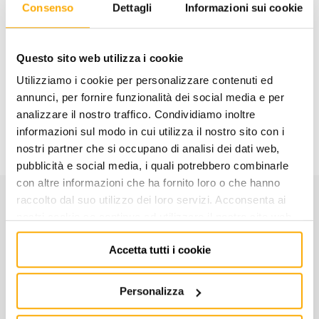
Consenso
Dettagli
Informazioni sui cookie
AGGIUNGI AL CARRELLO
Questo sito web utilizza i cookie
Aggiungi alla lista dei
Condividi
desideri
Utilizziamo i cookie per personalizzare contenuti ed
annunci, per fornire funzionalità dei social media e per
analizzare il nostro traffico. Condividiamo inoltre
Informazioni utili
informazioni sul modo in cui utilizza il nostro sito con i
nostri partner che si occupano di analisi dei dati web,
pubblicità e social media, i quali potrebbero combinarle
con altre informazioni che ha fornito loro o che hanno
raccolto dal suo utilizzo dei loro servizi. Acconsenta ai
CARATTERISTICHE
nostri cookie se continua ad utilizzare il nostro sito web.
Accetta tutti i cookie
Codice:
012570048
Personalizza
MASCHIO ESAGONALE