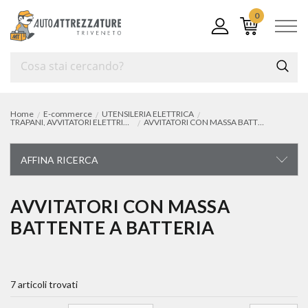
0
Home
E-commerce
UTENSILERIA ELETTRICA
TRAPANI, AVVITATORI ELETTRICI E TASSELLATORI
AVVITATORI CON MASSA BATTENTE A BATTERIA
AFFINA RICERCA
UTENSILERIA ELETTRICA
AVVITATORI CON MASSA
BATTENTE A BATTERIA
trapani, avvitatori elettrici e tassellatori
trapani e avvitatori a batteria
avvitatori con massa battente a batteria
7 articoli trovati