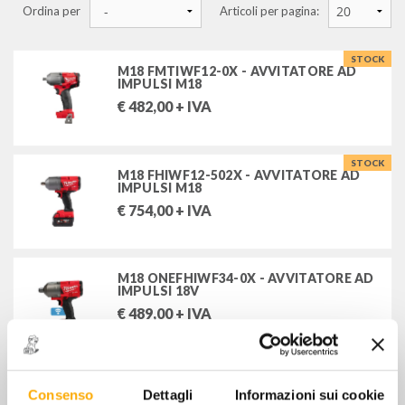
smerigliatrici e levigatrici elettriche
Ordina per
Articoli per pagina:
utensili elettrici vari
STOCK
M18 FMTIWF12-0X - AVVITATORE AD
IMPULSI M18
accessori per utensili elettrici
€
482,00
+ IVA
avvolgicavo e prolunghe
STOCK
torce, lampade
M18 FHIWF12-502X - AVVITATORE AD
IMPULSI M18
€
754,00
+ IVA
attrezzature per la batteria e l'impianto elettrico
strumenti digitali
M18 ONEFHIWF34-0X - AVVITATORE AD
IMPULSI 18V
lampade philips
€
489,00
+ IVA
FILTRA PER
STOCK
(DCF899NT-XJ) AVVITATORE AD
IMPULSI A 3 VELOCITÀ XR 18V BRU
Consenso
Dettagli
Informazioni sui cookie