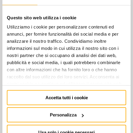
MARCHI
€
357,00
+ IVA
MILWAUKEE - TECHTRONIC IND.
Questo sito web utilizza i cookie
SWK-DEWALT
STOCK
(DCF899P2-QW) AVVITATORE A IMPULSI
Utilizziamo i cookie per personalizzare contenuti ed
ALTA POTENZA 1/2" XR 18V 5.0AH
annunci, per fornire funzionalità dei social media e per
€
628,00
+ IVA
analizzare il nostro traffico. Condividiamo inoltre
informazioni sul modo in cui utilizza il nostro sito con i
nostri partner che si occupano di analisi dei dati web,
STOCK
(DW292-QS) AVVITATORE AD IMPULSI
pubblicità e social media, i quali potrebbero combinarle
ATTACCO 1/2"
con altre informazioni che ha fornito loro o che hanno
€
283,00
+ IVA
raccolto dal suo utilizzo dei loro servizi. Acconsenta ai
nostri cookie se continua ad utilizzare il nostro sito web.
STOCK
(DW294-QS) AVVITATORE AD IMPULSI
Accetta tutti i cookie
ATTACCO 3/4"
€
310,00
+ IVA
Personalizza
Usa solo i cookie necessari