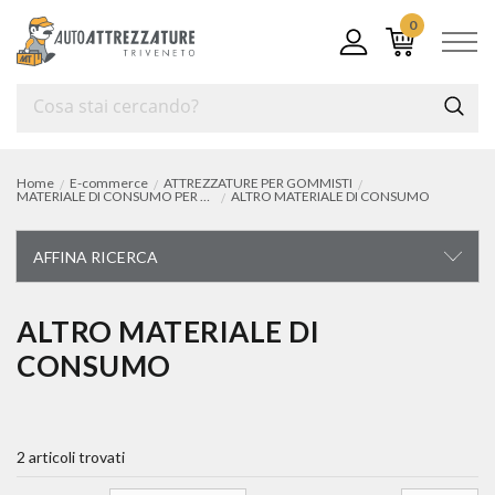
0
Home
E-commerce
ATTREZZATURE PER GOMMISTI
MATERIALE DI CONSUMO PER GOMMISTA
ALTRO MATERIALE DI CONSUMO
AFFINA RICERCA
ATTREZZATURE PER GOMMISTI
ALTRO MATERIALE DI
CONSUMO
smontagomme per auto e veicoli commerciali leggeri
smontagomme per mezzi pesanti
2 articoli trovati
equlibratrici per auto, moto e veicoli commerciali