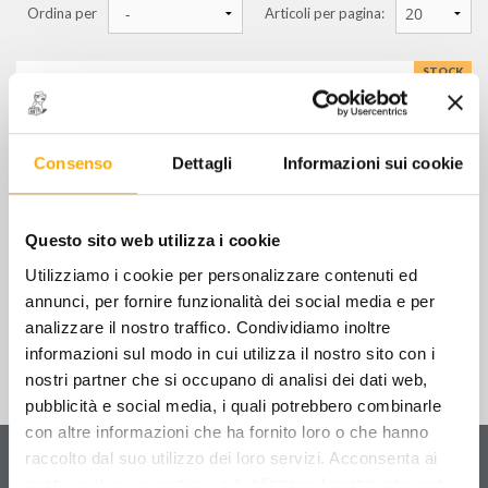
Ordina per
Articoli per pagina:
equilibratrici per mezzi pesanti
STOCK
assetti ruote
Conf.72 Pz GESSI BIANCHI PER
PNEUMATICI (Cartone)
accessori attrezzature per gommista
€
36,00
+ IVA
Consenso
Dettagli
Informazioni sui cookie
attrezzature complementari per gommista
SACCO PORTAGOMME
materiale di consumo per gommista
65+15+15x110x0,05 BIANCO
Questo sito web utilizza i cookie
€
49,00
+ IVA
contrappesi per cerchi auto & vic
Utilizziamo i cookie per personalizzare contenuti ed
contrappesi per cerchi mezzi pesanti
annunci, per fornire funzionalità dei social media e per
grasso, mastice, riparazione gomme
analizzare il nostro traffico. Condividiamo inoltre
informazioni sul modo in cui utilizza il nostro sito con i
valvole per pneumatici
nostri partner che si occupano di analisi dei dati web,
altro materiale di consumo
pubblicità e social media, i quali potrebbero combinarle
con altre informazioni che ha fornito loro o che hanno
Servizio clienti
raccolto dal suo utilizzo dei loro servizi. Acconsenta ai
Contattaci
per ricevere informazioni sul tuo ordine
nostri cookie se continua ad utilizzare il nostro sito web.