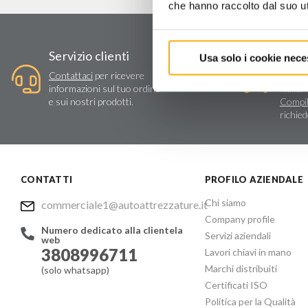
che hanno raccolto dal suo uti
Assi
Servizio clienti
Usa solo i cookie nece
Vendit
Contattaci
per ricevere
tecnica
informazioni sul tuo ordine
Italia.
e sui nostri prodotti.
Compil
richie
CONTATTI
PROFILO AZIENDALE
Chi siamo
commerciale1@autoattrezzature.it
Company profile
Numero dedicato alla clientela
Servizi aziendali
web
3808996711
Lavori chiavi in mano
Marchi distribuiti
(solo whatsapp)
Certificati ISO
Politica per la Qualità