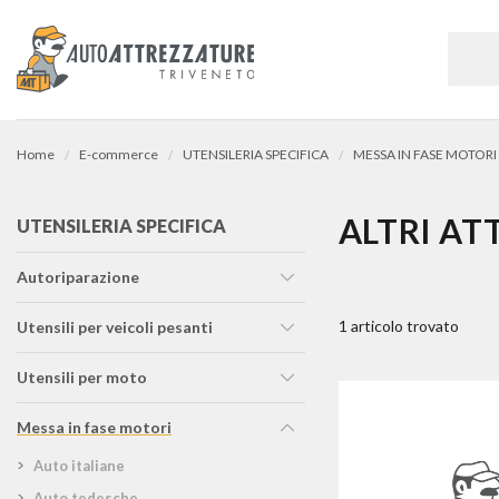
Home
E-commerce
UTENSILERIA SPECIFICA
MESSA IN FASE MOTORI
ALTRI AT
UTENSILERIA SPECIFICA
autoriparazione
1 articolo trovato
utensili per veicoli pesanti
utensili per moto
messa in fase motori
auto italiane
auto tedesche