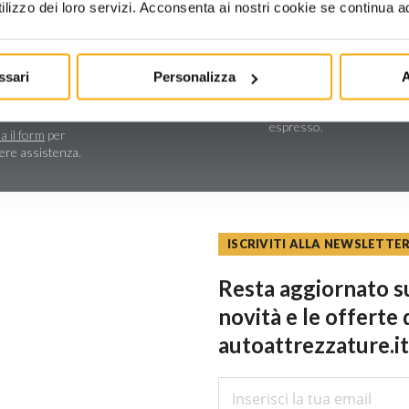
lizzo dei loro servizi. Acconsenta ai nostri cookie se continua ad 
stenza tecnica
ssari
Personalizza
A
Spedizioni e reso
a e assistenza
 dedicata in tutta
Consegna tramite corrie
espresso.
a il form
per
dere assistenza.
ISCRIVITI ALLA NEWSLETTE
Resta aggiornato su
novità e le offerte 
autoattrezzature.it