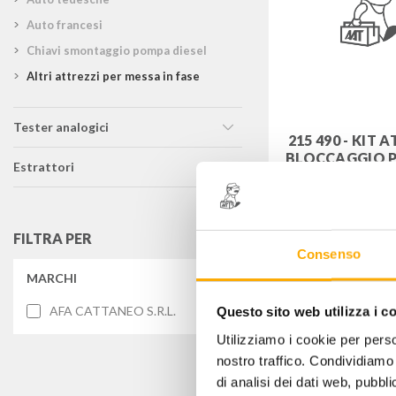
auto francesi
chiavi smontaggio pompa diesel
altri attrezzi per messa in fase
tester analogici
215 490 - KIT 
BLOCCAGGIO 
estrattori
Codice: A215
FILTRA PER
13,00
€
+
Consenso
MARCHI
AFA CATTANEO S.R.L.
Questo sito web utilizza i c
Utilizziamo i cookie per perso
nostro traffico. Condividiamo 
di analisi dei dati web, pubbl