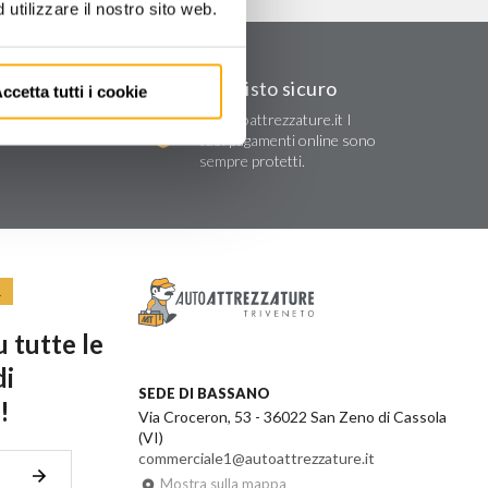
utilizzare il nostro sito web.
Acquisto sicuro
ccetta tutti i cookie
Su autoattrezzature.it I
re
tuoi pagamenti online sono
sempre protetti.
R
 tutte le
di
SEDE DI BASSANO
!
Via Croceron, 53 - 36022 San Zeno di Cassola
(VI)
commerciale1@autoattrezzature.it
Mostra sulla mappa