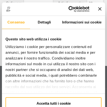
Ordina per
Articoli per pagina:
smerigliatrici e levigatrici pneumatiche
utensili pneumatici speciali
1942LR - LAMA BIMETAL L=90 mm PER
SEGHETTO
Consenso
Dettagli
Informazioni sui cookie
accessori per utensili pneumatici
€
5,50
+ IVA
accessori martelli pneumatici
Questo sito web utilizza i cookie
accessori vari per utensili pneumatici
Utilizziamo i cookie per personalizzare contenuti ed
annunci, per fornire funzionalità dei social media e per
pistole, tubi e avvolgitubi per aria compressa
analizzare il nostro traffico. Condividiamo inoltre
informazioni sul modo in cui utilizza il nostro sito con i
innesti e rubinetti rapidi (raccordi aria)
nostri partner che si occupano di analisi dei dati web,
Servizio clienti
pubblicità e social media, i quali potrebbero combinarle
Contattaci
per ricevere informazioni sul tuo ordine
con altre informazioni che ha fornito loro o che hanno
e sui nostri prodotti.
FILTRA PER
raccolto dal suo utilizzo dei loro servizi. Acconsenta ai
nostri cookie se continua ad utilizzare il nostro sito web.
Assistenza tecnica
MARCHI
Vendita e assistenza tecnica dedicata in tutta Italia.
Accetta tutti i cookie
Compila il form
per richiedere assistenza.
BETA UTENSILI SPA