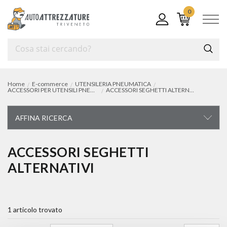
0
Home
E-commerce
UTENSILERIA PNEUMATICA
ACCESSORI PER UTENSILI PNEUMATICI
ACCESSORI SEGHETTI ALTERNATIVI
AFFINA RICERCA
UTENSILERIA PNEUMATICA
ACCESSORI SEGHETTI
ALTERNATIVI
avvitatori pneumatici
cricchetti pneumatici
1 articolo trovato
trapani pneumatici