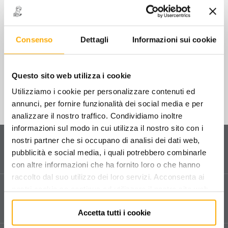
presse idrauliche
STOCK
presse elettroidrauliche
051 - COPPIA CONTROPUNTE
REGISTRABILI
accessori per presse
Consenso
Dettagli
Informazioni sui cookie
€
273,00
+ IVA
gru idrauliche a carrello, colonnette e cavalletti
Questo sito web utilizza i cookie
carrellini
Utilizziamo i cookie per personalizzare contenuti ed
annunci, per fornire funzionalità dei social media e per
attrezzatura specifica per l'officina
analizzare il nostro traffico. Condividiamo inoltre
informazioni sul modo in cui utilizza il nostro sito con i
arredamenti per officina
Servizio clienti
nostri partner che si occupano di analisi dei dati web,
Contattaci
per ricevere informazioni sul tuo ordine
pubblicità e social media, i quali potrebbero combinarle
morse e incudini
e sui nostri prodotti.
con altre informazioni che ha fornito loro o che hanno
raccolto dal suo utilizzo dei loro servizi. Acconsenta ai
altre attrezzature e accessori per l'officina
Assistenza tecnica
nostri cookie se continua ad utilizzare il nostro sito web.
Vendita e assistenza tecnica dedicata in tutta Italia.
Compila il form
per richiedere assistenza.
Accetta tutti i cookie
FILTRA PER