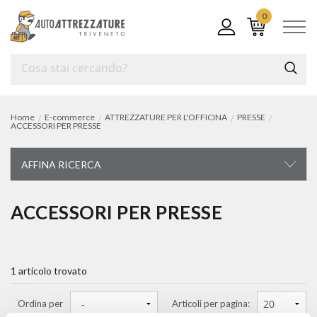
0
Home
E-commerce
ATTREZZATURE PER L'OFFICINA
PRESSE
ACCESSORI PER PRESSE
AFFINA RICERCA
ATTREZZATURE PER L'OFFICINA
ACCESSORI PER PRESSE
attrezzature per l'officina
1 articolo trovato
cricchi e transpallet
presse
Ordina per
Articoli per pagina: