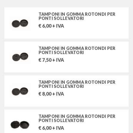
TAMPONI IN GOMMA ROTONDI PER
accessori per ponti sollevatori moto
PONTI SOLLEVATORI
€
6,00
+ IVA
FILTRA PER
TAMPONI IN GOMMA ROTONDI PER
PONTI SOLLEVATORI
MARCHI
€
7,50
+ IVA
ITALMATIC SRL
OMCN SPA
TAMPONI IN GOMMA ROTONDI PER
PONTI SOLLEVATORI
€
8,00
+ IVA
TAMPONI IN GOMMA ROTONDI PER
PONTI SOLLEVATORI
€
6,00
+ IVA