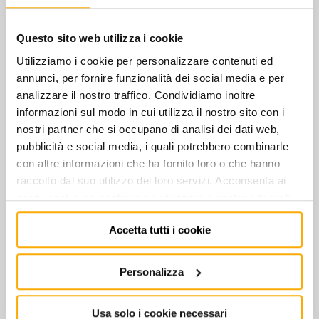
Questo sito web utilizza i cookie
370 - N.4 TAMPONI A VITE h=250 mm
Utilizziamo i cookie per personalizzare contenuti ed
€
213,00
+ IVA
annunci, per fornire funzionalità dei social media e per
analizzare il nostro traffico. Condividiamo inoltre
informazioni sul modo in cui utilizza il nostro sito con i
nostri partner che si occupano di analisi dei dati web,
370/B - N.4 TAMPONI h=65 mm
pubblicità e social media, i quali potrebbero combinarle
€
148,00
+ IVA
con altre informazioni che ha fornito loro o che hanno
raccolto dal suo utilizzo dei loro servizi. Acconsenta ai
nostri cookie se continua ad utilizzare il nostro sito web.
373 - KIT 2 PROLUNGHE PER
SOLLEVAMENTO VEICOLI
Accetta tutti i cookie
Quotazione personalizzata
Personalizza
A 199/R - ADATTATORI UNIVERSALI PER
PONTI
Usa solo i cookie necessari