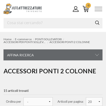
0
Home
E-commerce
PONTI SOLLEVATORI
ACCESSORI PER PONTI SOLLEVATORI AUTO e TRASPORTO LEGGERO
ACCESSORI PONTI 2 COLONNE
AFFINA RICERCA
PONTI SOLLEVATORI
ACCESSORI PONTI 2 COLONNE
ponti per auto e trasporto leggero
15 articoli trovati
accessori per ponti sollevatori auto e trasporto leggero
accessori ponti doppia forbice
Ordina per
Articoli per pagina:
accessori ponti a forbice