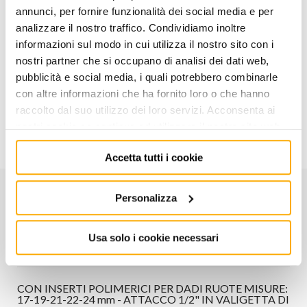
annunci, per fornire funzionalità dei social media e per
AGGIUNGI AL CARRELLO
analizzare il nostro traffico. Condividiamo inoltre
informazioni sul modo in cui utilizza il nostro sito con i
nostri partner che si occupano di analisi dei dati web,
Aggiungi alla lista dei
Condividi
desideri
pubblicità e social media, i quali potrebbero combinarle
con altre informazioni che ha fornito loro o che hanno
raccolto dal suo utilizzo dei loro servizi. Acconsenta ai
Informazioni utili
nostri cookie se continua ad utilizzare il nostro sito web.
Accetta tutti i cookie
Personalizza
CARATTERISTICHE
Usa solo i cookie necessari
Codice:
007200645
CON INSERTI POLIMERICI PER DADI RUOTE MISURE:
17-19-21-22-24 mm - ATTACCO 1/2" IN VALIGETTA DI