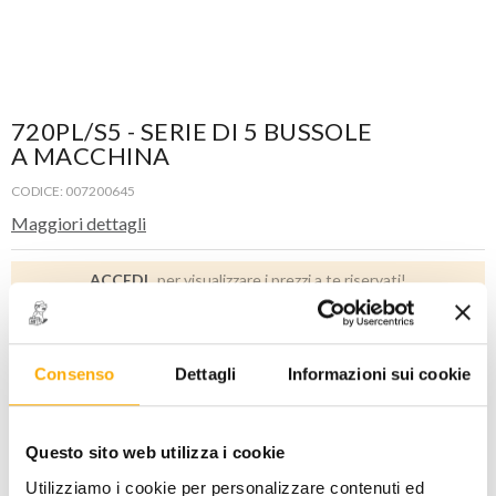
720PL/S5 - SERIE DI 5 BUSSOLE
A MACCHINA
CODICE: 007200645
Maggiori dettagli
ACCEDI
per visualizzare i prezzi a te riservati!
PREZZO STANDARD
PREZZO INTERNET
75,00
45,00
€
€
+ iva
+ iva
Consenso
Dettagli
Informazioni sui cookie
Disponibile -
1 PZ
Questo sito web utilizza i cookie
Utilizziamo i cookie per personalizzare contenuti ed